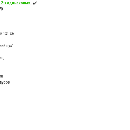
 2-х одинаковых..
✔️
70
и 1х1 см
жий пух"
иц
ов
адусов