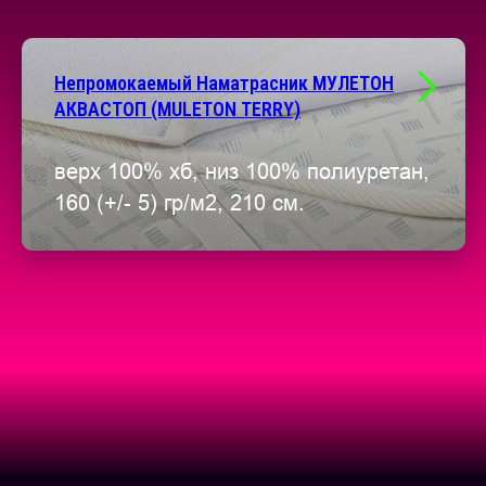
Непромокаемый Наматрасник МУЛЕТОН
АКВАСТОП (MULETON TERRY)
верх 100% хб, низ 100% полиуретан,
160 (+/- 5) гр/м2, 210 см.