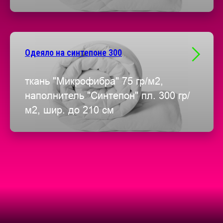
Одеяло на синтепоне 300
ткань "Микрофибра" 75 гр/м2,
наполнитель "Синтепон" пл. 300 гр/
м2, шир. до 210 см