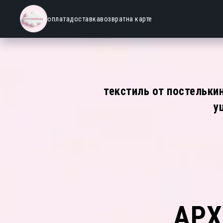
оплата
доставка
возврат
на карте
текстиль от постельки
у
АРХ