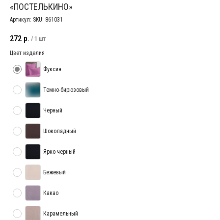
«ПОСТЕЛЬКИНО»
Артикул:
SKU: 861031
272
р.
/
1 шт
Цвет изделия
Фуксия
Темно-бирюзовый
Черный
Шоколадный
Ярко-черный
Бежевый
Какао
Карамельный