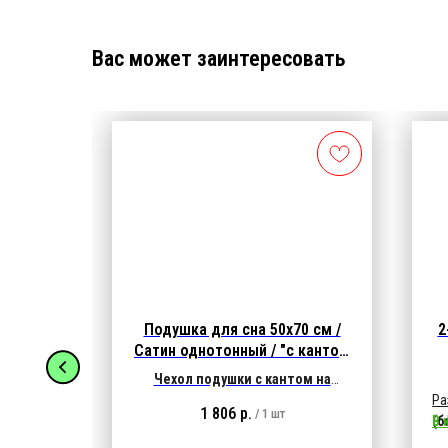
Вас может заинтересовать
0 см /
Подушка для сна 50х70 см /
2
нта, на
Сатин однотонный / "с кантом
.
на молнии" 1000 гр.
та, на
Чехол подушки с кантом на
атин /
молнии:
ткань Сатин / однотонный
Ра
1 806
р.
/
1 шт
Характеристики ткани:
135 гр/м2,
(б
В 
40 гр/м2,
100% хлопок
ра