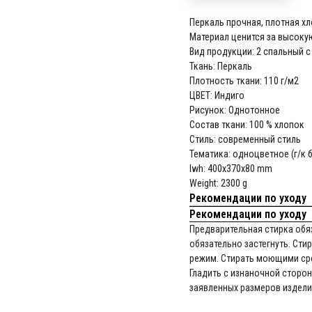
Перкаль прочная, плотная х
Материал ценится за высоку
Вид продукции: 2 спальный 
Ткань: Перкаль
Плотность ткани: 110 г/м2
ЦВЕТ: Индиго
Рисунок: Однотонное
Состав ткани: 100 % хлопок
Стиль: современный стиль
Тематика: одноцветное (г/к б
lwh: 400x370x80 mm
Weight: 2300 g
Рекомендации по уходу
Рекомендации по уходу
Предварительная стирка обяз
обязательно застегнуть. Сти
режим. Стирать моющими сре
Гладить с изнаночной сторон
заявленных размеров издели