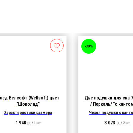
-30%
лед Велсофт (Wellsoft) цвет
Две подушки для сна 
"Шоколад"
/ Перкаль/ "с кантом
молнии" 1400 гр
Характеристики размера
Чехол подушки с канто
Размер пледа
200х240
молнии:
ткань Перкаль 
1 948
р.
3 073
р.
/
1 шт
/
2 шт
Характеристики ткани:
1
100% хлопок