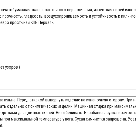
лопчатобумажная ткань полотняного переплетения, известная своей изно
ю прочность, гладкость, воздухопроницаемость и устойчивость к пилинг
с евро простыней КПБ Перкаль
ез узоров )
ательна. Перед стиркой вывернуть изделие на изнаночную сторону. При н
рать отдельно от синтетических изделий. Машинная стирка при максималь
дствами для цветных тканей. Не отбеливать. Барабанная сушка возможна
ы при максимальной температуре утюга. Сухая химчистка запрещена. Усад
я.