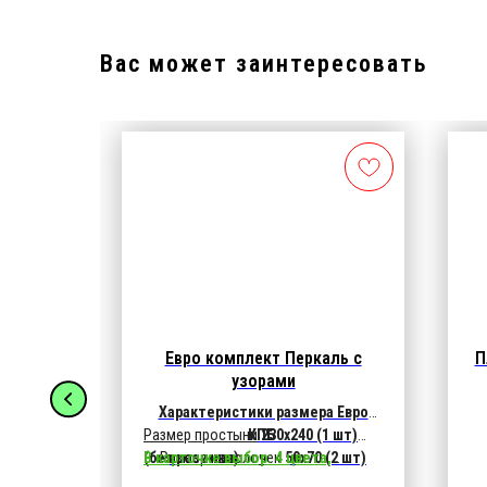
Вас может заинтересовать
 / 4
Евро комплект Перкаль с
П
ьное
узорами
мный)
мера
Характеристики размера Евро
1 шт)
Размер простыни
КПБ
230х240 (1 шт)
(2шт) и
(без резинки)
В карточке выбор: 4 цвета,
Размер наволочек
50х70 (2 шт)
/
1 шт
н)
размеры наволочек, на молнии...
(клапан)