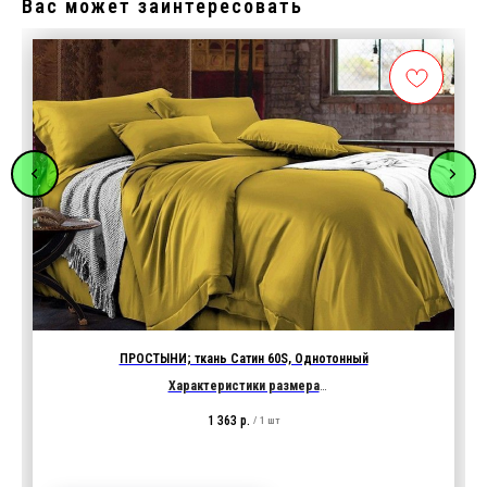
Вас может заинтересовать
ПРОСТЫНИ; ткань Сатин 60S, Однотонный
Характеристики размера
Размер простыни
160х246 (без резинки)
1 363
р.
/
1 шт
В карточке выбор: 10 цветов, размеры простыни...