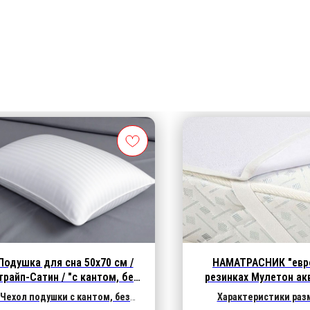
Подушка для сна 50х70 см /
НАМАТРАСНИК "евро
трайп-Сатин / "с кантом, без
резинках Мулетон ак
молнии" 1000 гр.
"терри"
Чехол подушки с кантом, без
Характеристики раз