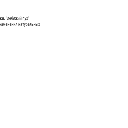
и, "лебяжий пух"
рименения натуральных