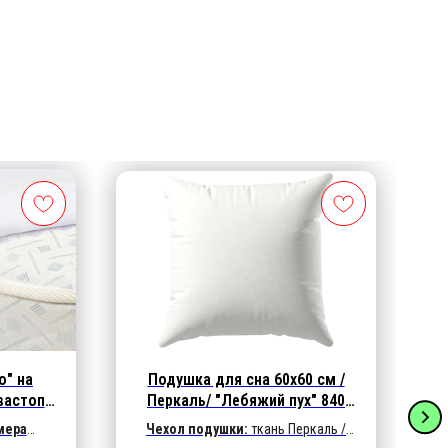
" на
Подушка для сна 60х60 см /
вастоп
Перкаль/ "Лебяжий пух" 840
гр.
мера
Чехол подушки:
ткань Перкаль /