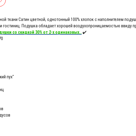
ной ткани Сатин цветной, однотонный 100% хлопок с наполнителем подушк
и гостиниц. Подушка обладает хорошей воздухопроницаемостью ввиду п
душки со скидкой 30% от 2-х одинаковых..
✔️
70
жий пух"
иц
ов
адусов