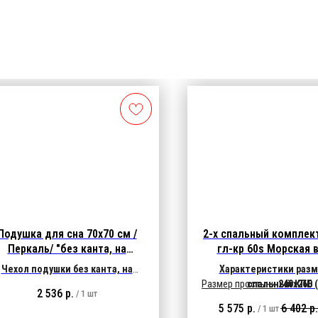
Подушка для сна 70х70 см /
2-х спальный комплект
Перкаль/ "без канта, на
гл-кр 60s Морская 
молнии" 1600 гр.
Чехол подушки без канта, на
Характеристики разм
молнии:
ткань Перкаль / белый
Размер простыни
спальный КПБ
240х260 
2 536
р.
/
1 шт
арактеристики ткани:
135 гр/м2,
(без резинки)
Размер наволочек
50х70
5 575
р.
6 402
р.
/
1 шт
100% хлопок
(клапан)