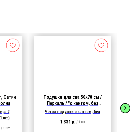
, Сатин
Подушка для сна 50х70 см /
волна
Перкаль / "с кантом, без
молнии" 800 гр.
ера 2
Чехол подушки с кантом, без
(1 шт)
молнии:
ткань Перкаль / белый
1 331
р.
/
1 шт
 (2 шт)
Характеристики ткани:
135 гр/м2,
/
1 шт
100% хлопок