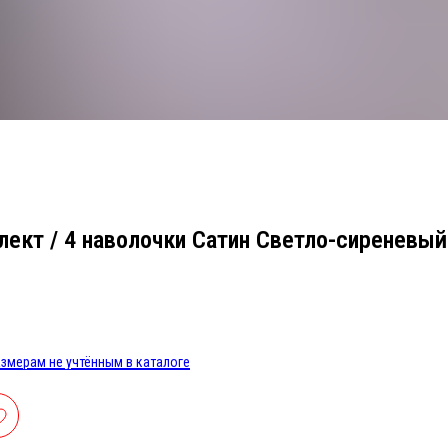
лект / 4 наволочки Сатин Светло-сиреневый
змерам не учтённым в каталоге