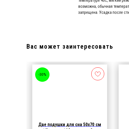
температуре 40С, мягкий ре
возможна, обычная температ
запрещена. Усадка после сти
Вас может заинтересовать
-30%
0х70 см
Две подушки для сна 50х70 см