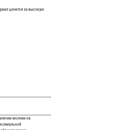
ериал ценится за высокую
наличии молнии на
максимальной