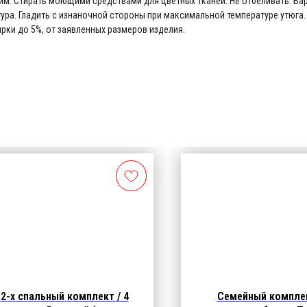
жим. Стирать моющими средствами для цветных тканей. Не отбеливать. Ба
ура. Гладить с изнаночной стороны при максимальной температуре утюга.
рки до 5%, от заявленных размеров изделия.
2-х спальный комплект / 4
Семейный комплек