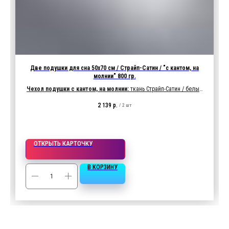
Две подушки для сна 50х70 см / Страйп-Сатин / "с кантом, на
молнии" 800 гр.
Чехол подушки с кантом, на молнии:
ткань Страйп-Сатин / белый
/ 1х1см
2 139
р.
/
2 шт
Характеристики ткани:
135 гр/м2, 100% хлопок
Наполнитель подушки:
800 гр. "Лебяжий пух" (иск)
ОТКРЫТЬ КАРТОЧКУ
В КОРЗИНУ