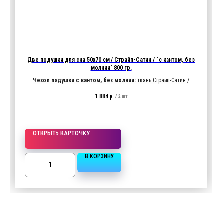
Две подушки для сна 50х70 см / Страйп-Сатин / "с кантом, без
молнии" 800 гр.
Чехол подушки с кантом, без молнии:
ткань Страйп-Сатин /
белый / 1х1см
1 884
р.
/
2 шт
Характеристики ткани:
135 гр/м2, 100% хлопок
Наполнитель подушки:
800 гр. "Лебяжий пух" (иск)
ОТКРЫТЬ КАРТОЧКУ
В КОРЗИНУ