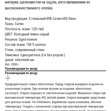
материя, шелковистая на ощупь, изготавливаемая из
высококачественного хлопка.
Вид продукции: 2 спальный КПБ Сатин 60S Люкс
Ткань: Сатин
Плотность ткани: 120 г/м2
ЦВЕТ: Холодный темно-серый
Рисунок: Однотонное
Состав ткани: 100 % хлопок
Стиль: современный стиль
Тематика: одноцветное (г/к без узоров )
ДxШxВ: 440x340x80 мм
Вес: 2000 г
Рекомендации по уходу
Рекомендации по уходу
Предварительная стирка обязательна. Перед стиркой вывернуть изделие на
изнаночную сторону. При наличии молнии на изделии, обязательно
застегнуть. Стирать отдельно от синтетических изделий. Машинная стирка при
максимальной температуре 40С, мягкий режим. Стирать моющими средствами
для цветных тканей. Не отбеливать. Барабанная сушка возможна, обычная
температура. Гладить с изнаночной стороны при максимальной температуре
утюга. Сухая химчистка запрещена. Усадка после стирки до 5%, от заявленных