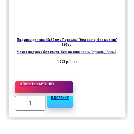
Подушка для сна 40х60 см / Перкаль/ "без канта, без молнии"
680 гр.
Чехол подушки без канта, без молнии:
ткань Перкаль / белый
Характеристики ткани:
135 гр/м2, 100% хлопок
1 073
р.
/
1 шт
Наполнитель подушки:
680 гр. "Лебяжий пух" (иск)
ОТКРЫТЬ КАРТОЧКУ
В КОРЗИНУ